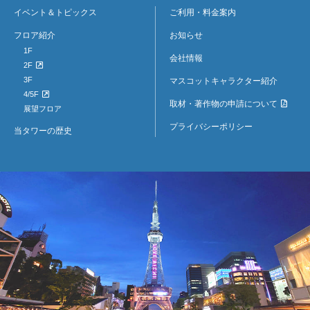
イベント＆トピックス
ご利用・料金案内
フロア紹介
お知らせ
1F
会社情報
2F
3F
マスコットキャラクター紹介
4/5F
取材・著作物の申請について
展望フロア
プライバシーポリシー
当タワーの歴史