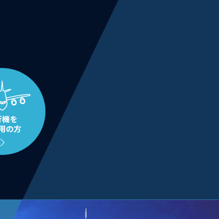
行機を
用の方