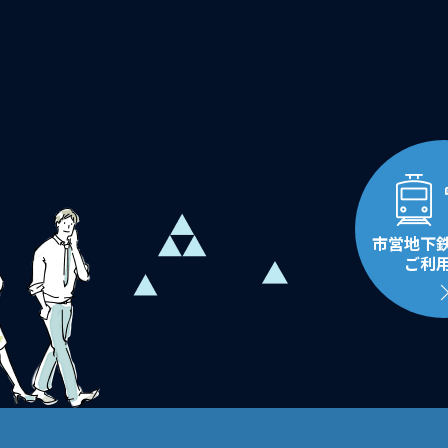
市営地下
ご利