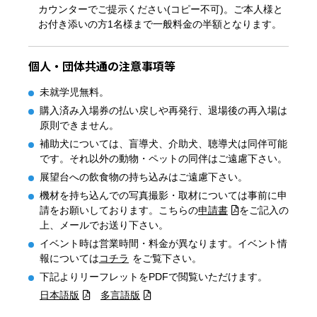
カウンターでご提示ください(コピー不可)。ご本人様と
お付き添いの方1名様まで一般料金の半額となります。
個人・団体共通の注意事項等
未就学児無料。
購入済み入場券の払い戻しや再発行、退場後の再入場は
原則できません。
補助犬については、盲導犬、介助犬、聴導犬は同伴可能
です。それ以外の動物・ペットの同伴はご遠慮下さい。
展望台への飲食物の持ち込みはご遠慮下さい。
機材を持ち込んでの写真撮影・取材については事前に申
請をお願いしております。こちらの
申請書
をご記入の
上、メールでお送り下さい。
イベント時は営業時間・料金が異なります。イベント情
報については
コチラ
をご覧下さい。
下記よりリーフレットをPDFで閲覧いただけます。
日本語版
多言語版