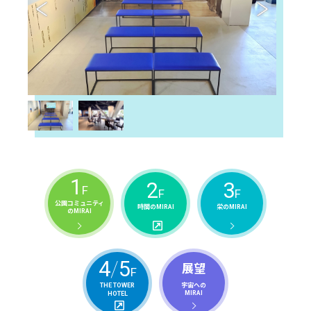
1
2
3
F
F
F
公園コミュニティ
時間の
栄の
MIRAI
MIRAI
の
MIRAI
4
/
5
展望
F
宇宙への
THE TOWER
MIRAI
HOTEL